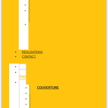
ISOLATION
FENÊTRE
DE
TOIT
CARPORT,
ABRI
DE
JARDIN
ET
DIVERS
RÉALISATIONS
CONTACT
ACCUEIL
A
PROPOS
SERVICES
COUVERTURE
CHARPENTE
ZINGUERIE
BARDAGE