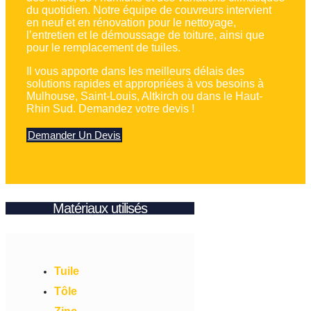
du quotidien. Notre équipe de couvreurs intervient
en neuf et en rénovation pour le nettoyage,
l’entretien et le démoussage de toiture, ainsi que
pour le remplacement de tuiles.
Il vous apporte dans les meilleurs délais des
solutions rapides et appropriées à vos besoins à
Mulhouse, Saint-Louis, Altkirch ou dans le Haut-
Rhin Sud. Demandez votre devis !
Demander Un Devis
Matériaux utilisés
Tuile
Tôle