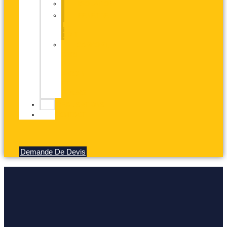
ISOLATION
FENÊTRE
DE
TOIT
CARPORT,
ABRI
DE
JARDIN
ET
DIVERS
RÉALISATIONS
CONTACT
Demande De Devis